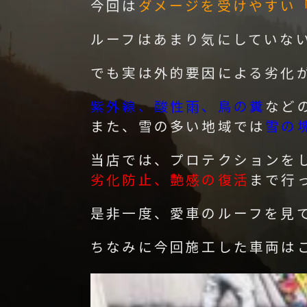
今回は
ダメージを受けやすい
ルーフはあまり気にしていな
でも実は外的要因による劣化
紫外線、酸性雨、鳥の糞
など
また、雪の多い地域では
雪の
当店では、プロテクションを
劣化防止、艶感の復活
まで行
是非一度、愛車のルーフを見
ちなみに今回施工した車両は